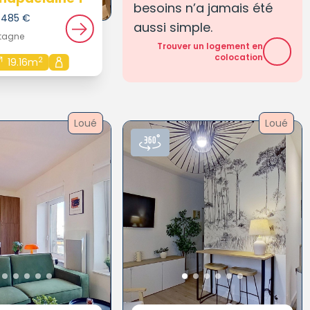
besoins n’a jamais été
e 485 €
aussi simple.
etagne
Trouver un logement en
colocation
2
19.16m
Loué
Loué