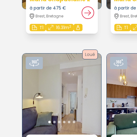
à partir de 475 €
à partir d
Brest, Bretagne
Brest, Br
2
T1
16.31m
T1
Loué