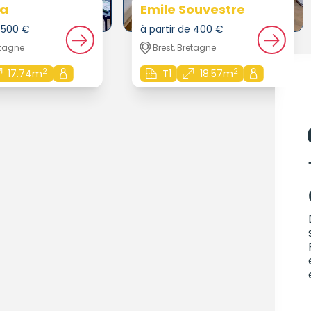
a
Emile Souvestre
e 500 €
à partir de 400 €
etagne
Brest, Bretagne
2
2
17.74m
T1
18.57m