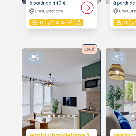
à partir de 440 €
à partir d
Brest, Bretagne
Brest, Br
2
T1
16.63m
T1
Loué
Maria Chapdelaine 2
Maria C