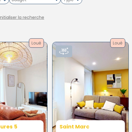
initialiser la recherche
Loué
Loué
ures 5
Saint Marc