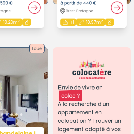
e 590 €
à partir de 440 €
etagne
Brest, Bretagne
2
2
18.20m
T1
18.97m
Loué
Envie de vivre en
coloc ?
A la recherche d’un
appartement en
colocation ? Trouver un
logement adapté à vos
hapdelaine 1