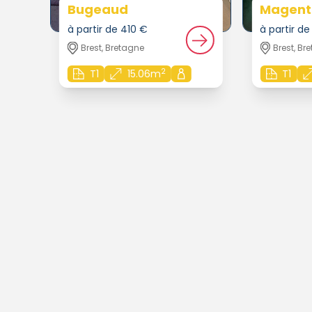
Bugeaud
Magent
à partir de 410 €
à partir d
Brest, Bretagne
Brest, Br
2
T1
15.06m
T1