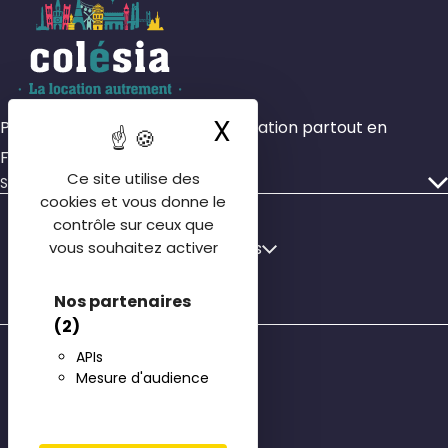
X
Masquer le ba
Plus de 4000 chambres en colocation partout en
France.
Ce site utilise des
Services
cookies et vous donne le
Nos annonces
contrôle sur ceux que
Faire gérer mon bien
Français
vous souhaitez activer
Français
Qui sommes-nous
English
Nos agences
Nos partenaires
Español
(2)
Contactez-nous
© 2026
APIs
FAQ locataire
Mesure d'audience
Découvrir Colocatère
Honoraires de location