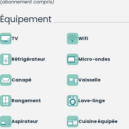
(abonnement compris)
Équipement
TV
Wifi
Réfrigérateur
Micro-ondes
Canapé
Vaisselle
Rangement
Lave-linge
Aspirateur
Cuisine équipée