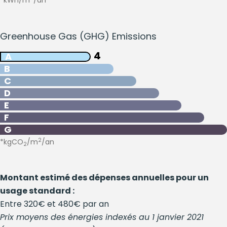
*kWh/m
/an
Greenhouse Gas (GHG) Emissions
4
A
B
C
D
E
F
G
2
*kgCO
/m
/an
2
Montant estimé des dépenses annuelles pour un
usage standard :
Entre 320€ et 480€ par an
Prix moyens des énergies indexés au 1 janvier 2021