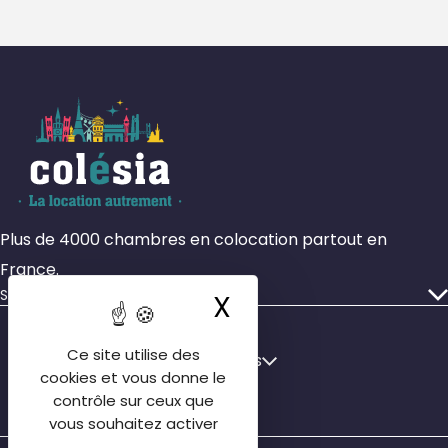
Plus de 4000 chambres en colocation partout en
France.
Services
X
Masquer le ba
Nos annonces
Faire gérer mon bien
Français
Ce site utilise des
Français
cookies et vous donne le
Qui sommes-nous
English
contrôle sur ceux que
Nos agences
vous souhaitez activer
Español
Contactez-nous