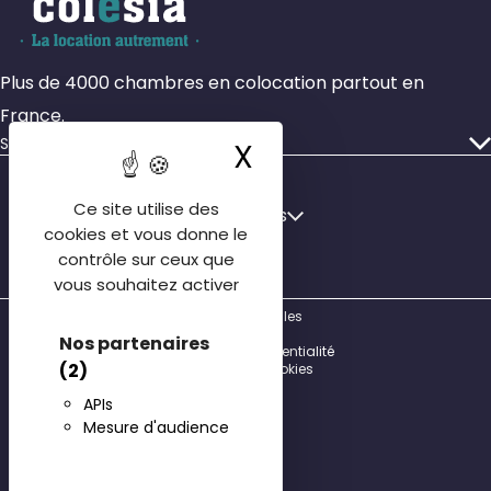
Plus de 4000 chambres en colocation partout en
France.
Services
X
Masquer le ba
Nos annonces
Faire gérer mon bien
Français
Ce site utilise des
Français
cookies et vous donne le
Qui sommes-nous
English
contrôle sur ceux que
Nos agences
vous souhaitez activer
Español
Contactez-nous
Mentions légales
FAQ locataire
CGU
Nos partenaires
Politique de confidentialité
Découvrir Colocatère
(2)
Gestion des cookies
© 2026
Honoraires de location
APIs
Mesure d'audience