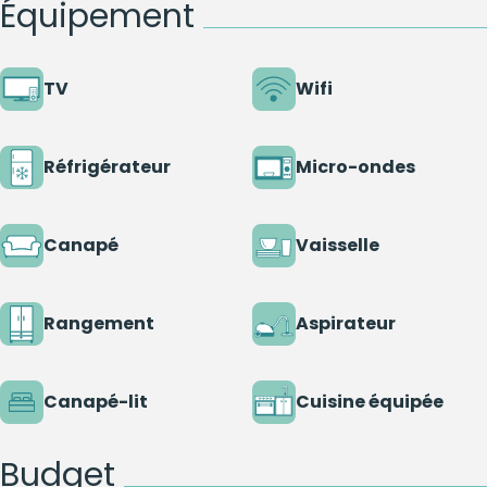
Équipement
TV
Wifi
Réfrigérateur
Micro-ondes
Canapé
Vaisselle
Rangement
Aspirateur
Canapé-lit
Cuisine équipée
Budget