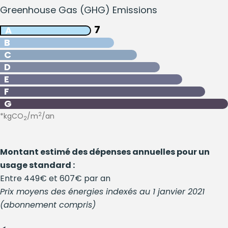
Greenhouse Gas (GHG) Emissions
7
A
B
C
D
E
F
G
2
*kgCO
/m
/an
2
Montant estimé des dépenses annuelles pour un
usage standard :
Entre 449€ et 607€ par an
Prix moyens des énergies indexés au 1 janvier 2021
(abonnement compris)