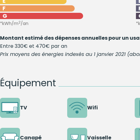
E
F
G
2
*kWh/m
/an
*
Montant estimé des dépenses annuelles pour un usa
Entre 330€ et 470€ par an
Prix moyens des énergies indexés au 1 janvier 2021 (a
Équipement
TV
Wifi
Canapé
Vaisselle