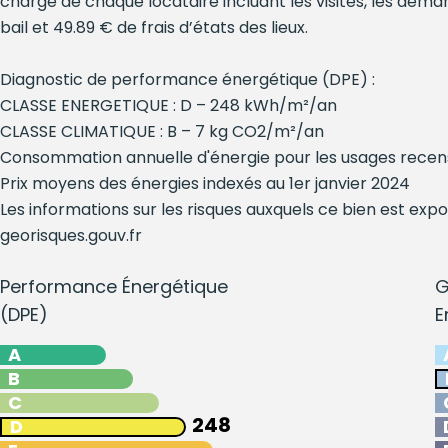
charge de chaque locataire incluant les visites, les déma
bail et 49.89 € de frais d’états des lieux.
Diagnostic de performance énergétique (DPE) :
CLASSE ENERGETIQUE : D – 248 kWh/m²/an
CLASSE CLIMATIQUE : B – 7 kg CO2/m²/an
Consommation annuelle d'énergie pour les usages recen
Prix moyens des énergies indexés au 1er janvier 2024
Les informations sur les risques auxquels ce bien est expo
georisques.gouv.fr
Performance Énergétique
G
(DPE)
E
A
B
C
248
D