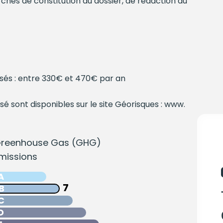
rches de constitution du dossier, de rédaction du
sés : entre 330€ et 470€ par an
sé sont disponibles sur le site Géorisques : www.
reenhouse Gas (GHG)
missions
A
7
B
C
D