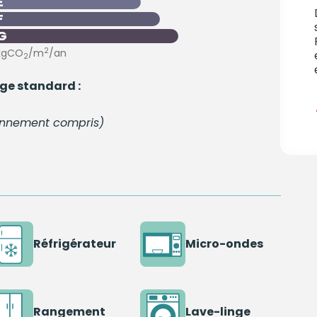
E
F
G
2
kgCO
/m
/an
2
ge standard :
bonnement compris)
Réfrigérateur
Micro-ondes
Rangement
Lave-linge