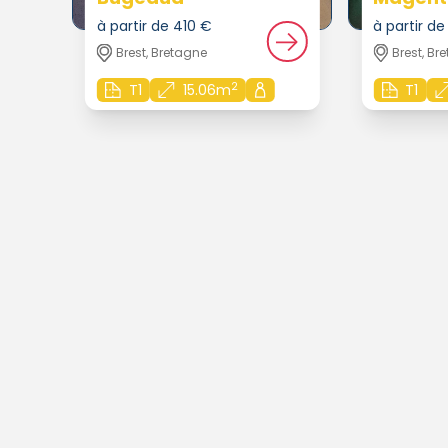
à partir de 410 €
à partir d
Brest, Bretagne
Brest, Br
2
T1
15.06m
T1