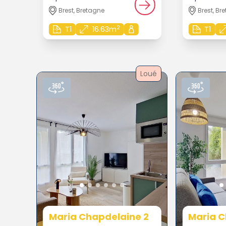
Brest, Bretagne
Brest, Br
2
T1
16.63m
T1
Loué
Maria Chapdelaine 2
Maria C