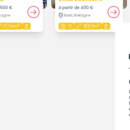
e 500 €
à partir de 400 €
etagne
Brest, Bretagne
2
2
17.74m
T1
18.57m