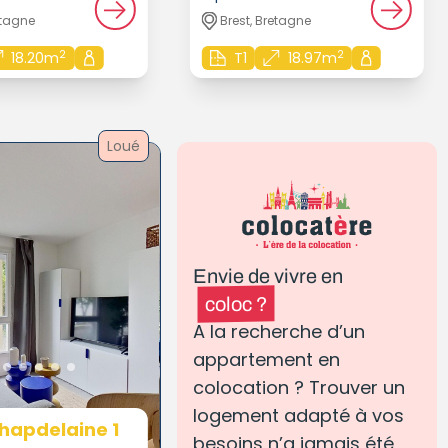
etagne
Brest, Bretagne
2
2
18.20m
T1
18.97m
Loué
Envie de vivre en
coloc ?
A la recherche d’un
appartement en
colocation ? Trouver un
logement adapté à vos
hapdelaine 1
besoins n’a jamais été