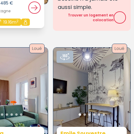
e 485 €
aussi simple.
etagne
Trouver un logement en
colocation
2
19.16m
Loué
Loué
a
Emile Souvestre