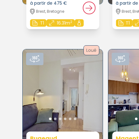
à partir de 475 €
à partir d
Brest, Bretagne
Brest, Br
2
T1
16.31m
T1
Loué
Bugeaud
Magent