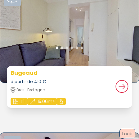
Bugeaud
à partir de 410 €
Brest, Bretagne
2
T1
15.06m
Loué