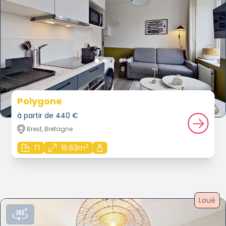
Polygone
à partir de 440 €
Brest, Bretagne
2
T1
16.63m
Loué