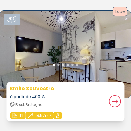
Loué
Emile Souvestre
à partir de 400 €
Brest, Bretagne
2
T1
18.57m