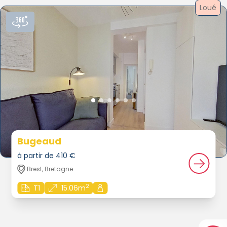
Loué
Bugeaud
à partir de 410 €
Brest, Bretagne
2
T1
15.06m