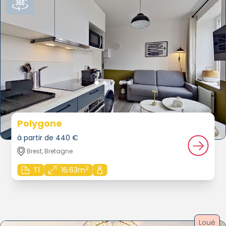
Polygone
à partir de 440 €
Brest, Bretagne
2
T1
16.63m
Loué