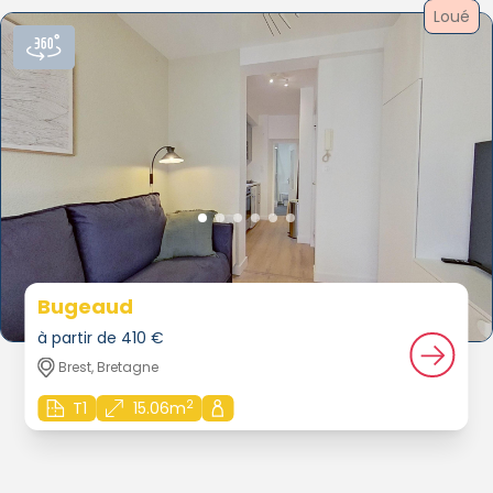
Loué
Bugeaud
à partir de 410 €
Brest, Bretagne
2
T1
15.06m