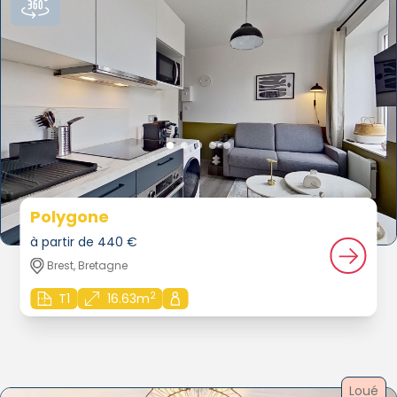
Polygone
à partir de 440 €
Brest, Bretagne
2
T1
16.63m
Loué