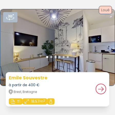
Loué
Emile Souvestre
à partir de 400 €
Brest, Bretagne
2
T1
18.57m