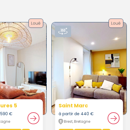
Loué
Loué
ures 5
Saint Marc
e 590 €
à partir de 440 €
etagne
Brest, Bretagne