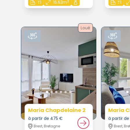
2
T1
16.63m
T1
Loué
Maria Chapdelaine 2
Maria C
à partir de 475 €
à partir d
Brest, Bretagne
Brest, Br