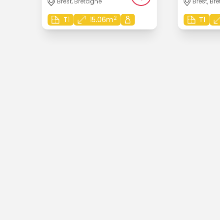
Brest, Bretagne
Brest, Br
2
T1
15.06m
T1