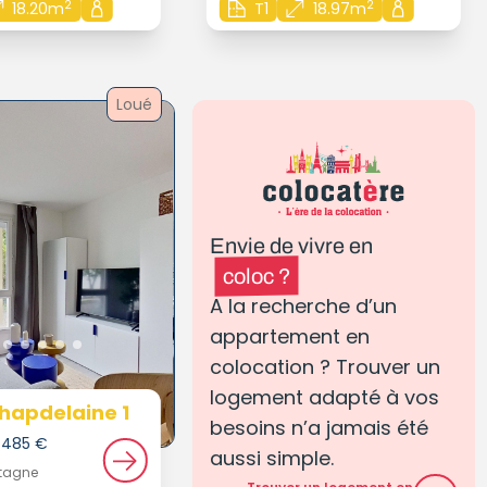
2
2
18.20m
T1
18.97m
Loué
Envie de vivre en
coloc ?
A la recherche d’un
appartement en
colocation ? Trouver un
logement adapté à vos
hapdelaine 1
besoins n’a jamais été
e 485 €
aussi simple.
etagne