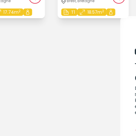
etagne
Brest, Bretagne
2
2
17.74m
T1
18.57m