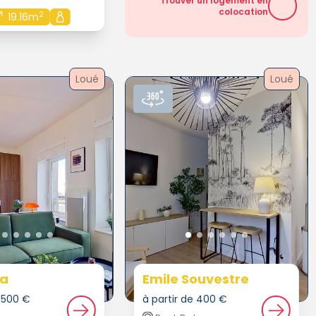
Trouver un logement en
colocation
2
19.16m
Loué
Loué
a
Emile Souvestre
e 500 €
à partir de 400 €