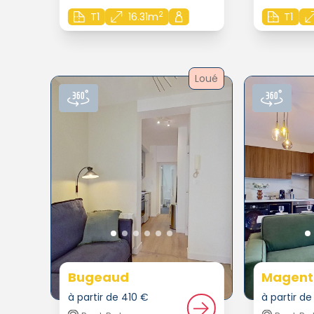
2
T1
16.31m
T1
Loué
Bugeaud
Magent
à partir de 410 €
à partir d