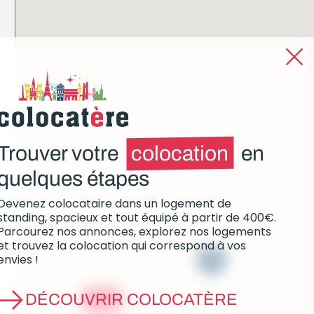
Trouver votre
colocation
en
quelques étapes
Devenez colocataire dans un logement de
standing, spacieux et tout équipé à partir de 400€.
Parcourez nos annonces, explorez nos logements
et trouvez la colocation qui correspond à vos
envies !
7
à partir de
DÉCOUVRIR COLOCATÈRE
440€