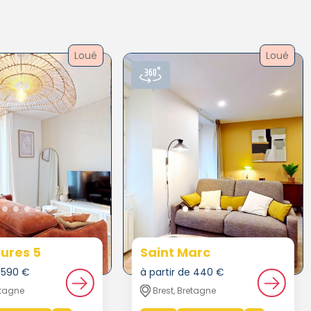
Loué
Loué
ures 5
Saint Marc
e 590 €
à partir de 440 €
etagne
Brest, Bretagne