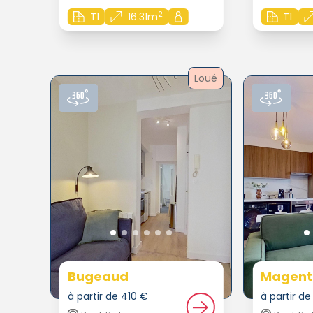
2
T1
16.31m
T1
Loué
Bugeaud
Magent
à partir de 410 €
à partir d