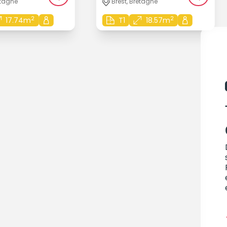
etagne
Brest, Bretagne
2
2
17.74m
T1
18.57m