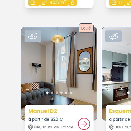
2
40.13m
T1
Loué
Manuel D2
Esquer
à partir de 820 €
à partir d
Lille, Hauts-de-France
Lille, Ha