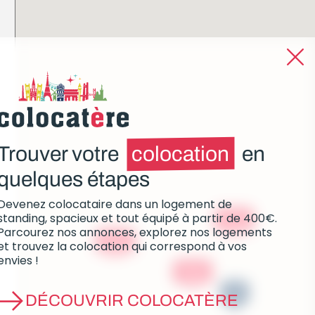
Trouver votre
colocation
en
quelques étapes
Devenez colocataire dans un logement de
à partir de
standing, spacieux et tout équipé à partir de 400€.
728€
Parcourez nos annonces, explorez nos logements
à partir de
et trouvez la colocation qui correspond à vos
680€
envies !
à partir de
790€
3
DÉCOUVRIR COLOCATÈRE