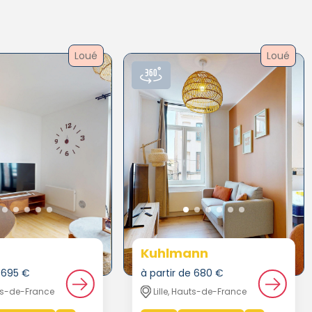
Loué
Loué
Kuhlmann
e 695 €
à partir de 680 €
uts-de-France
Lille, Hauts-de-France