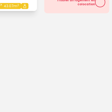
Trouver un logement en
colocation
2
43.07m