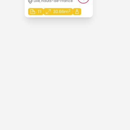
Lille, Hauts-de-France
2
T1
30.66m