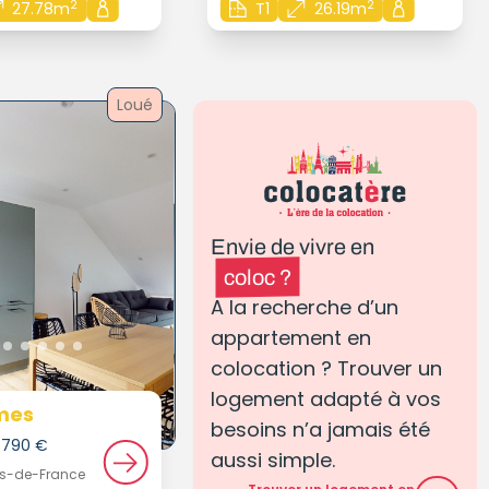
2
2
27.78m
T1
26.19m
Loué
Envie de vivre en
coloc ?
A la recherche d’un
appartement en
colocation ? Trouver un
logement adapté à vos
mes
besoins n’a jamais été
e 790 €
aussi simple.
uts-de-France