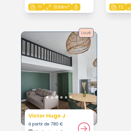
2
T1
31.69m
T2
Loué
Victor Hugo J
à partir de 780 €