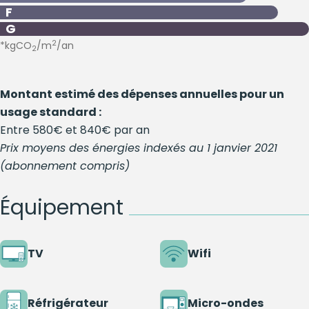
F
G
2
*kgCO
/m
/an
2
Montant estimé des dépenses annuelles pour un
usage standard :
Entre 580€ et 840€ par an
Prix moyens des énergies indexés au 1 janvier 2021
(abonnement compris)
Équipement
TV
Wifi
Réfrigérateur
Micro-ondes