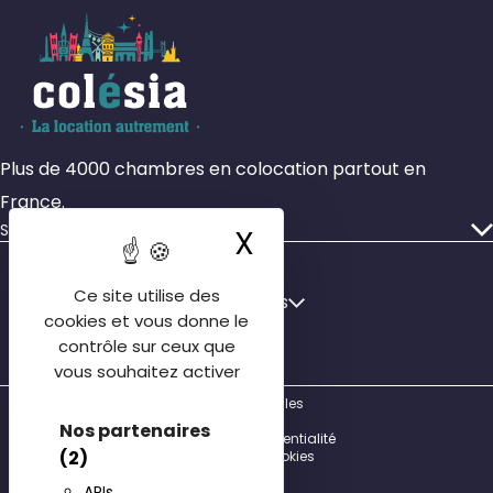
Plus de 4000 chambres en colocation partout en
France.
Services
X
Masquer le ba
Nos annonces
Faire gérer mon bien
Français
Ce site utilise des
Français
cookies et vous donne le
Qui sommes-nous
English
contrôle sur ceux que
Nos agences
vous souhaitez activer
Español
Contactez-nous
Mentions légales
FAQ locataire
CGU
Nos partenaires
Politique de confidentialité
Découvrir Colocatère
(2)
Gestion des cookies
© 2026
Honoraires de location
APIs