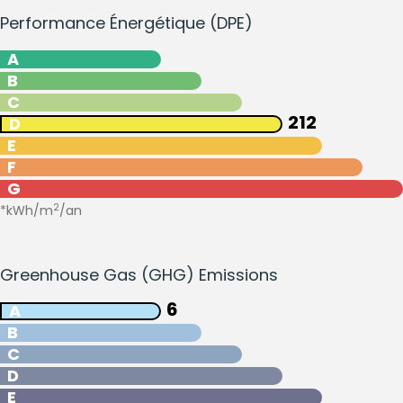
Performance Énergétique (DPE)
A
B
C
212
D
E
F
G
2
*kWh/m
/an
Greenhouse Gas (GHG) Emissions
6
A
B
C
D
E