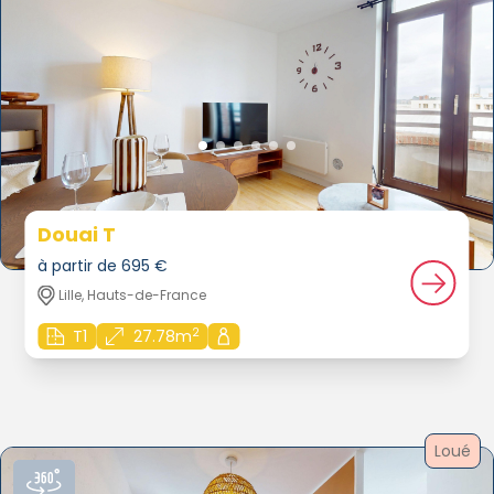
Douai T
à partir de 695 €
Lille, Hauts-de-France
2
T1
27.78m
Loué