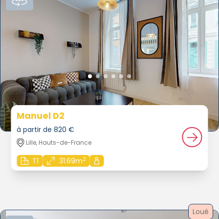
Manuel D2
à partir de 820 €
Lille, Hauts-de-France
2
T1
31.69m
Loué