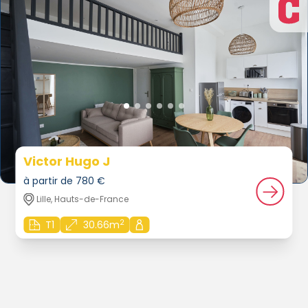
Victor Hugo J
à partir de 780 €
Lille, Hauts-de-France
2
T1
30.66m