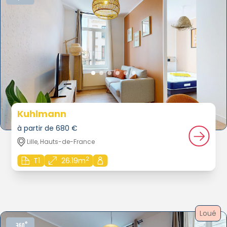
Kuhlmann
à partir de 680 €
Lille, Hauts-de-France
2
T1
26.19m
Loué