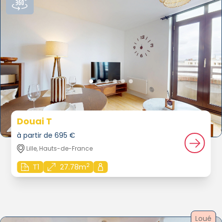
Douai T
à partir de 695 €
Lille, Hauts-de-France
2
T1
27.78m
Loué