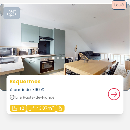
Loué
Esquermes
à partir de 790 €
Lille, Hauts-de-France
2
T2
43.07m