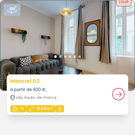
Loué
Manuel D2
à partir de 820 €
Lille, Hauts-de-France
2
T1
31.69m