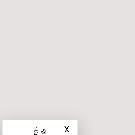
X
Masquer le ba