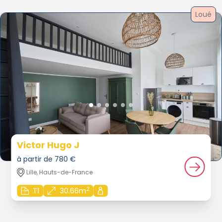
Loué
Victor Hugo J
à partir de 780 €
Lille, Hauts-de-France
2
T1
30.66m