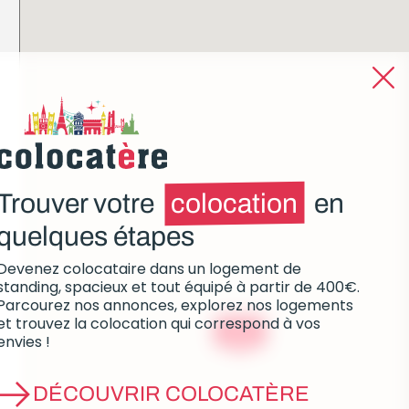
Trouver votre
colocation
en
quelques étapes
Devenez colocataire dans un logement de
standing, spacieux et tout équipé à partir de 400€.
Parcourez nos annonces, explorez nos logements
et trouvez la colocation qui correspond à vos
à partir de
810€
envies !
DÉCOUVRIR COLOCATÈRE