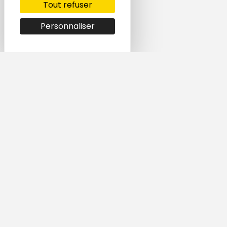
Tout refuser
Personnaliser
Simple et rapide,
trouvez le logement
qui vous correspond