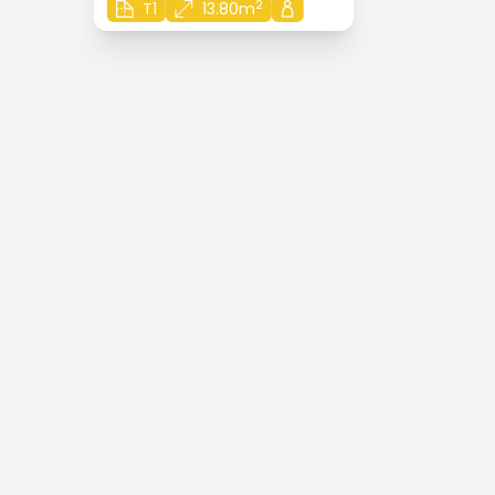
2
T1
13.80m