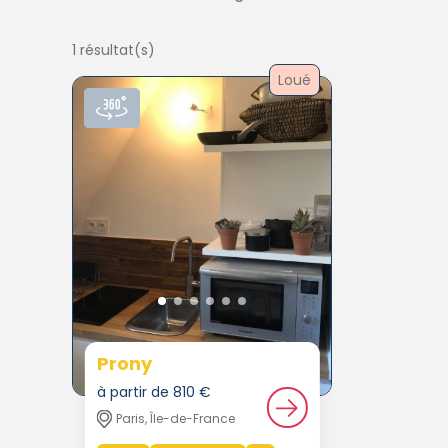
1 résultat(s)
Loué
Prony
à partir de 810 €
Paris, Île-de-France