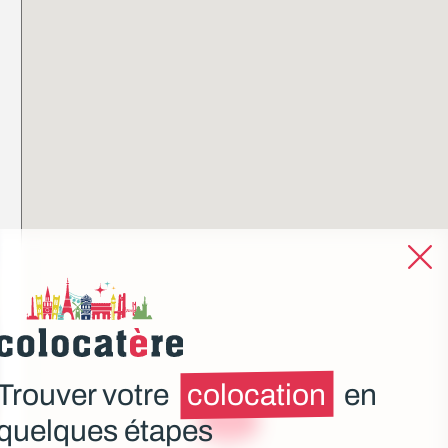
Trouver votre
colocation
en
à partir de
quelques étapes
610€