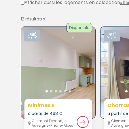
Afficher aussi les logements en colocation
x Ré
12 résultat(s)
Disponible
Minimes E
Charras
à partir de 468 €
à partir de
Clermont Ferrand,
Clermont 
Auvergne-Rhône-Alpes
Auvergne