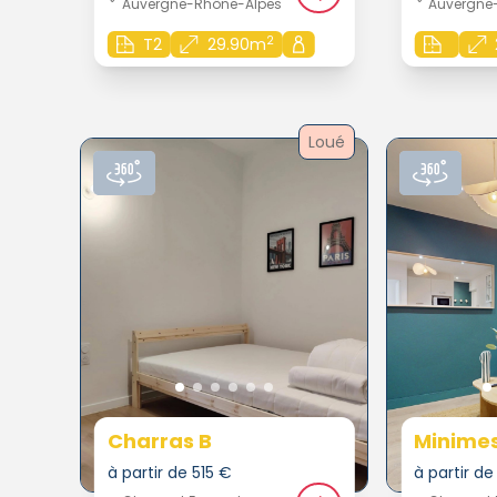
Auvergne-Rhône-Alpes
Auvergne
2
T2
29.90m
Loué
Charras B
Minime
à partir de 515 €
à partir d