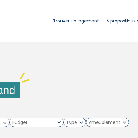
Trouver un logement
A propos
Nous 
and
m
Type
Ameublement