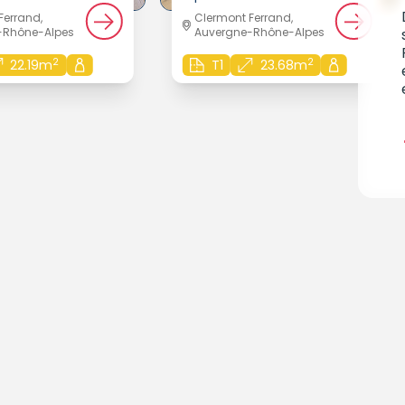
Ferrand,
Clermont Ferrand,
-Rhône-Alpes
Auvergne-Rhône-Alpes
2
2
22.19m
T1
23.68m