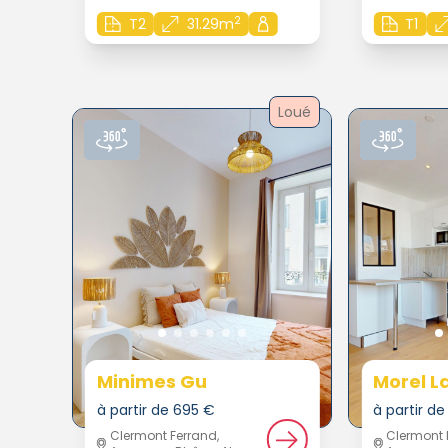
2
T2
31.29m
T1
Loué
Minimes Gu
Morel L
à partir de 695 €
à partir d
Clermont Ferrand,
Clermont 