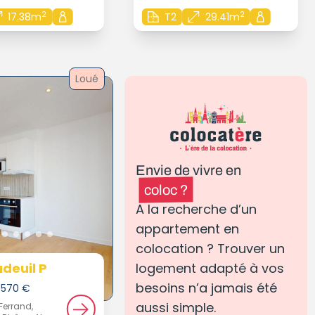
2
2
17.38m
T2
29.41m
Loué
Envie de vivre en
coloc ?
A la recherche d’un
appartement en
colocation ? Trouver un
adeuil P
logement adapté à vos
besoins n’a jamais été
e 570 €
aussi simple.
Ferrand,