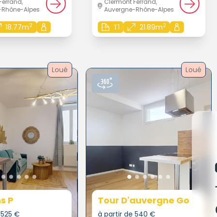
Ferrand,
Clermont Ferrand,
-Rhône-Alpes
Auvergne-Rhône-Alpes
2
2
18.77m
T1
21.89m
Loué
Loué
s P
Tour D'auvergne Go
e 525 €
à partir de 540 €