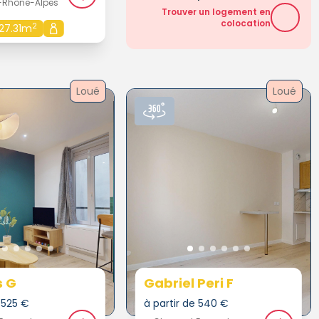
-Rhône-Alpes
Trouver un logement en
colocation
2
27.31m
Loué
Loué
s G
Gabriel Peri F
e 525 €
à partir de 540 €