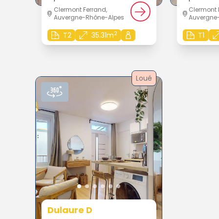
Clermont Ferrand,
Clermont 
Auvergne-Rhône-Alpes
Auvergne
2
T2
35.31m
T1
Loué
Dulaure D