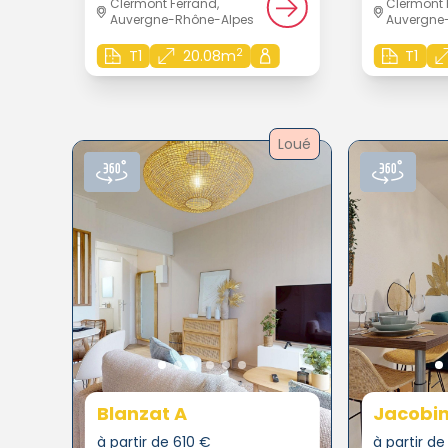
Clermont Ferrand,
Clermont 
Auvergne-Rhône-Alpes
Auvergne
2
T1
20.08m
T1
Loué
Blanzat A
Jacobin
à partir de 610 €
à partir d