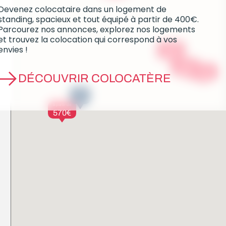
Devenez colocataire dans un logement de
standing, spacieux et tout équipé à partir de 400€.
Parcourez nos annonces, explorez nos logements
et trouvez la colocation qui correspond à vos
à partir de
envies !
525€
à partir de
à partir de
515€
510€
DÉCOUVRIR COLOCATÈRE
7
à partir de
570€