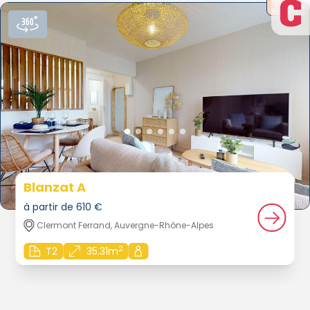
Loué
Blanzat A
à partir de 610 €
Clermont Ferrand, Auvergne-Rhône-Alpes
2
T2
35.31m