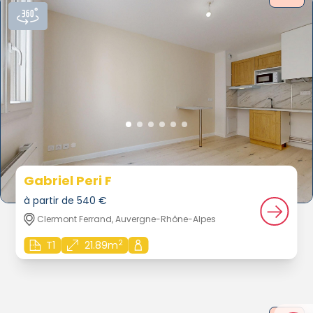
Gabriel Peri F
à partir de 540 €
Clermont Ferrand, Auvergne-Rhône-Alpes
2
T1
21.89m