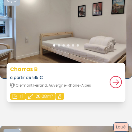
Charras B
à partir de 515 €
Clermont Ferrand, Auvergne-Rhône-Alpes
2
T1
20.08m
Loué