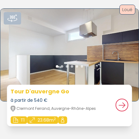
Loué
Tour D'auvergne Go
à partir de 540 €
Clermont Ferrand, Auvergne-Rhône-Alpes
2
T1
23.68m