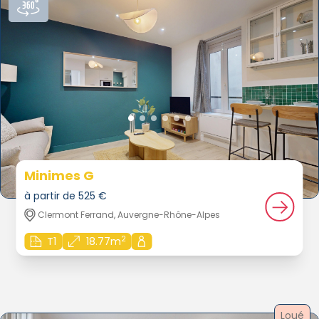
Minimes G
à partir de 525 €
Clermont Ferrand, Auvergne-Rhône-Alpes
2
T1
18.77m
Loué