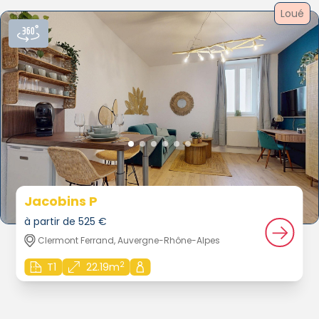
Loué
Jacobins P
à partir de 525 €
Clermont Ferrand, Auvergne-Rhône-Alpes
2
T1
22.19m