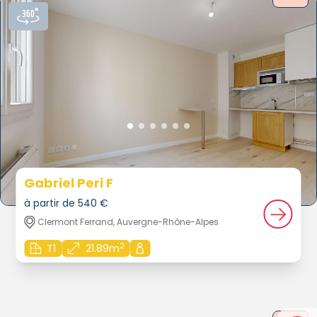
Gabriel Peri F
à partir de 540 €
Clermont Ferrand, Auvergne-Rhône-Alpes
2
T1
21.89m