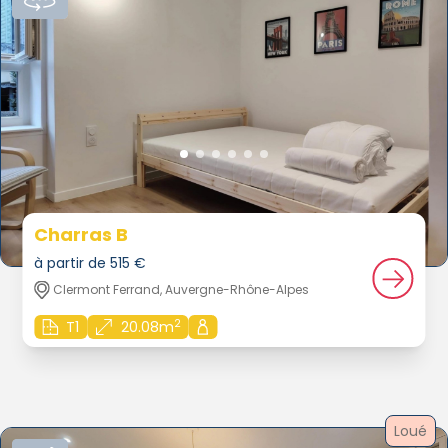
Charras B
à partir de 515 €
Clermont Ferrand, Auvergne-Rhône-Alpes
2
T1
20.08m
Loué