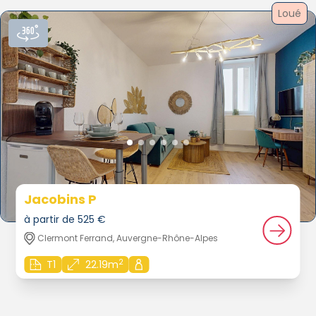
Loué
Jacobins P
à partir de 525 €
Clermont Ferrand, Auvergne-Rhône-Alpes
2
T1
22.19m