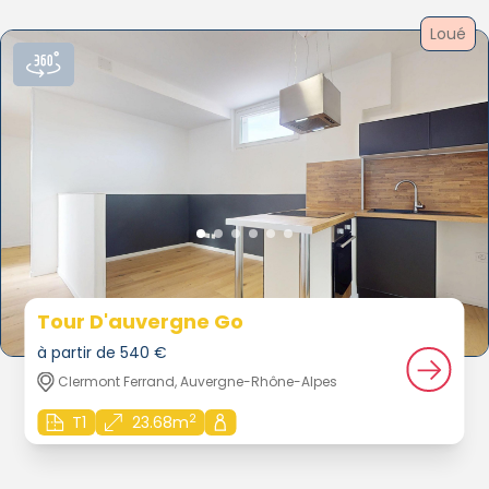
Loué
Tour D'auvergne Go
à partir de 540 €
Clermont Ferrand, Auvergne-Rhône-Alpes
2
T1
23.68m