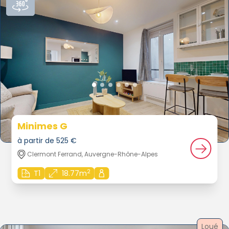
Minimes G
à partir de 525 €
Clermont Ferrand, Auvergne-Rhône-Alpes
2
T1
18.77m
Loué