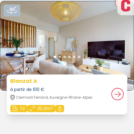
Loué
Blanzat A
à partir de 610 €
Clermont Ferrand, Auvergne-Rhône-Alpes
2
T2
35.31m