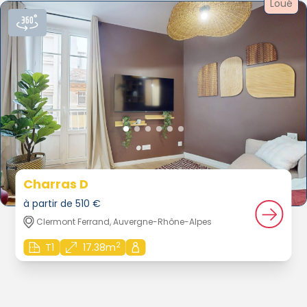
Loué
Charras D
à partir de 510 €
Clermont Ferrand, Auvergne-Rhône-Alpes
2
T1
17.38m