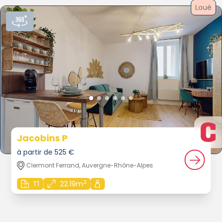
Loué
Jacobins P
à partir de 525 €
Clermont Ferrand, Auvergne-Rhône-Alpes
2
T1
22.19m