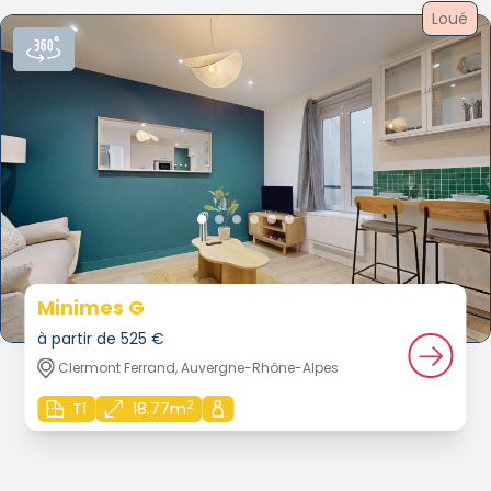
Loué
Minimes G
à partir de 525 €
Clermont Ferrand, Auvergne-Rhône-Alpes
2
T1
18.77m