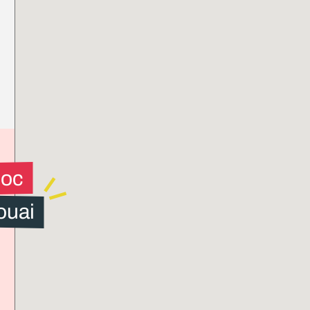
loc
ouai