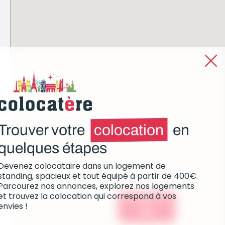
Trouver votre
colocation
en
quelques étapes
Devenez colocataire dans un logement de
standing, spacieux et tout équipé à partir de 400€.
Parcourez nos annonces, explorez nos logements
et trouvez la colocation qui correspond à vos
Colocations :
envies !
0