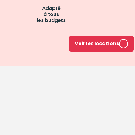
Adapté
à tous
les budgets
Voir les locations