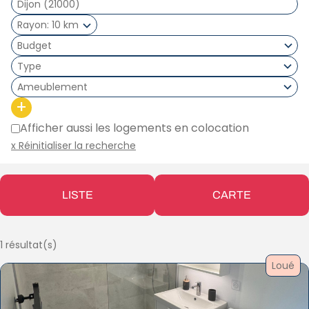
Rayon
10 km
Type
Ameublement
+
Afficher aussi les logements en colocation
x Réinitialiser la recherche
LISTE
CARTE
1 résultat(s)
Loué