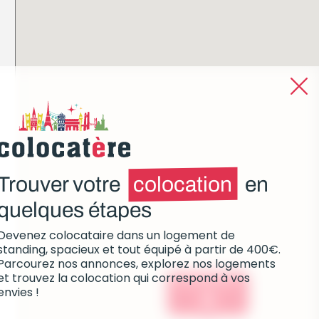
Trouver votre
colocation
en
quelques étapes
Devenez colocataire dans un logement de
standing, spacieux et tout équipé à partir de 400€.
Parcourez nos annonces, explorez nos logements
et trouvez la colocation qui correspond à vos
Colocations :
envies !
0