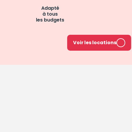
Adapté
à tous
les budgets
Voir les locations