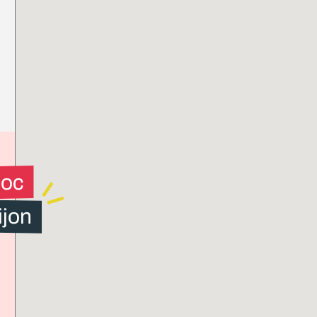
loc
ijon