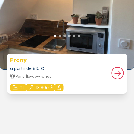
Prony
à partir de 810 €
Paris, Île-de-France
2
T1
13.80m