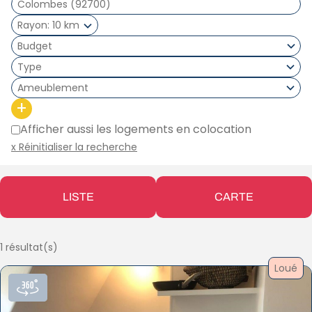
Rayon
10 km
Type
Ameublement
+
Afficher aussi les logements en colocation
x Réinitialiser la recherche
LISTE
CARTE
1 résultat(s)
Loué