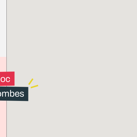
loc
ombes