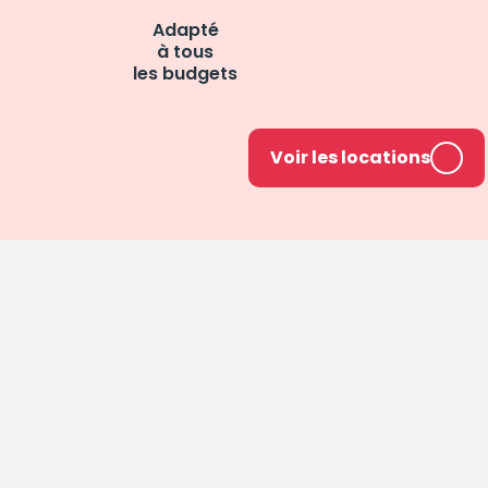
Adapté
à tous
les budgets
Voir les locations