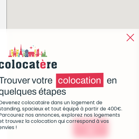
Trouver votre
colocation
en
quelques étapes
Devenez colocataire dans un logement de
standing, spacieux et tout équipé à partir de 400€.
Parcourez nos annonces, explorez nos logements
et trouvez la colocation qui correspond à vos
Colocations :
envies !
0