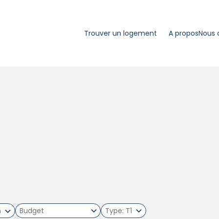
Trouver un logement
A propos
Nous 
m
Type
T1