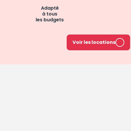
Adapté
à tous
les budgets
Voir les locations