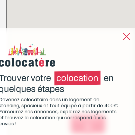
Trouver votre
colocation
en
quelques étapes
Devenez colocataire dans un logement de
standing, spacieux et tout équipé à partir de 400€.
Parcourez nos annonces, explorez nos logements
et trouvez la colocation qui correspond à vos
Colocations :
envies !
0