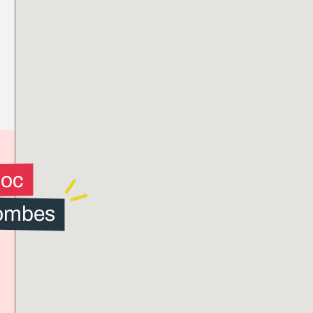
loc
ombes