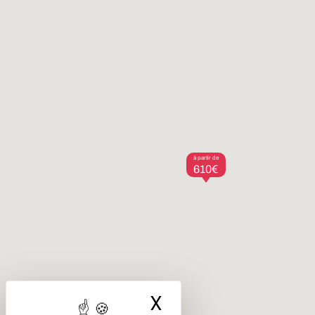
à partir de
610€
X
Masquer le ba