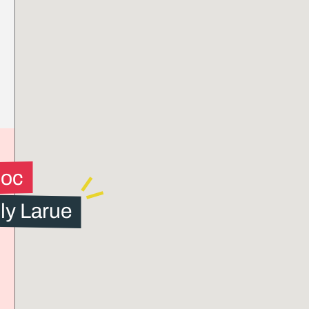
loc
ly Larue