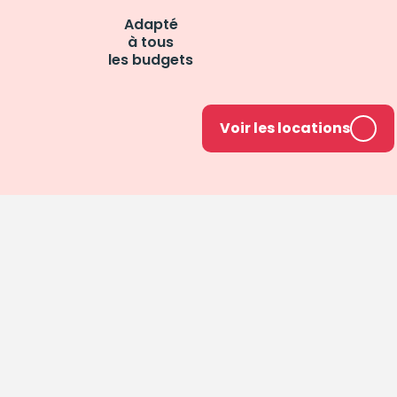
Adapté
à tous
les budgets
Voir les locations