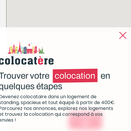
Trouver votre
colocation
en
quelques étapes
Devenez colocataire dans un logement de
standing, spacieux et tout équipé à partir de 400€.
Parcourez nos annonces, explorez nos logements
et trouvez la colocation qui correspond à vos
Colocations :
envies !
0