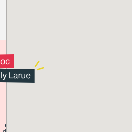
loc
ly Larue
Présence
Logements
dans toute
équipés