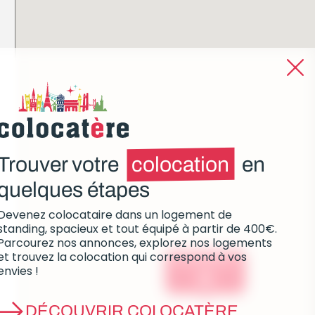
Trouver votre
colocation
en
quelques étapes
Devenez colocataire dans un logement de
standing, spacieux et tout équipé à partir de 400€.
Parcourez nos annonces, explorez nos logements
et trouvez la colocation qui correspond à vos
Colocations :
envies !
0
DÉCOUVRIR COLOCATÈRE