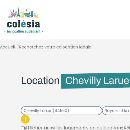
Panneau de gestion des cookies
Accueil
/
Recherchez votre colocation idéale
Location
Chevilly Larue
Rayon
10 k
+
Afficher aussi les logements en colocation
x Ré