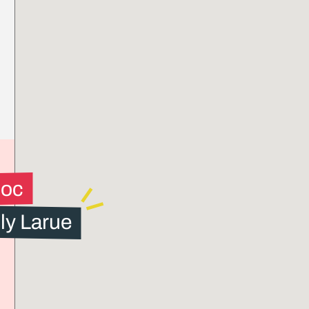
loc
ly Larue