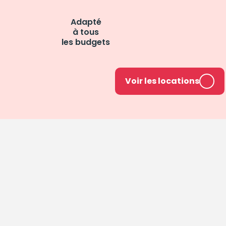
Adapté
à tous
les budgets
Voir les locations