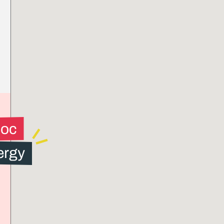
loc
ergy