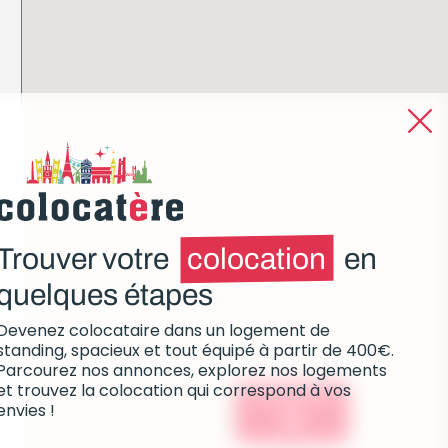
Trouver votre
colocation
en
quelques étapes
Devenez colocataire dans un logement de
standing, spacieux et tout équipé à partir de 400€.
Parcourez nos annonces, explorez nos logements
et trouvez la colocation qui correspond à vos
Colocations :
envies !
0