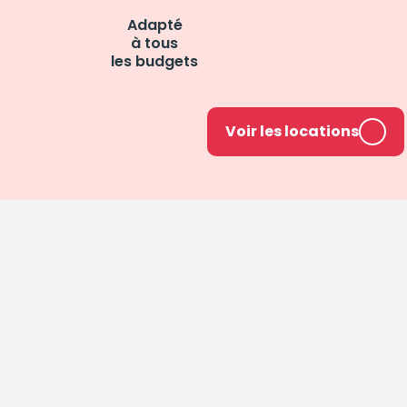
Adapté
à tous
les budgets
Voir les locations