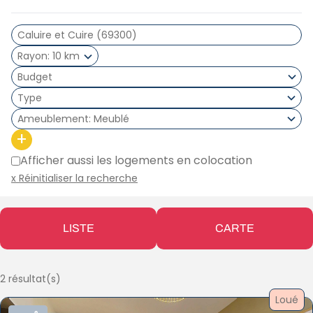
Rayon
10 km
Type
Ameublement
Meublé
+
Afficher aussi les logements en colocation
x Réinitialiser la recherche
LISTE
CARTE
2 résultat(s)
Loué