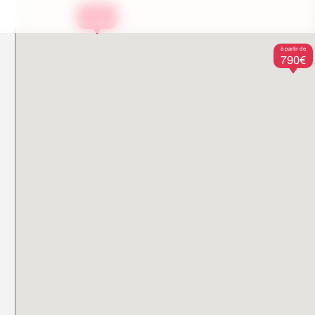
à partir de
750€
à partir de
790€