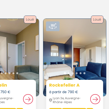
Loué
Loué
lin
Rockefeller A
e 750 €
à partir de 790 €
Auvergne-
Lyon 3e, Auvergne-
pes
Rhône-Alpes