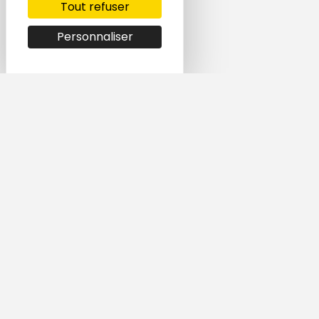
Tout refuser
Personnaliser
Simple et rapide,
trouvez le logement
qui vous correspond