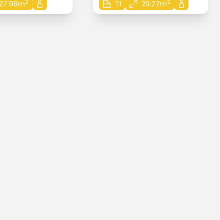
2
2
27.98m
T1
29.27m