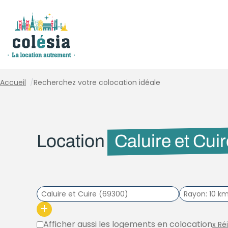
Panneau de gestion des cookies
Accueil
/
Recherchez votre colocation idéale
Location
Caluire et Cui
Rayon
10 k
+
Afficher aussi les logements en colocation
x Ré