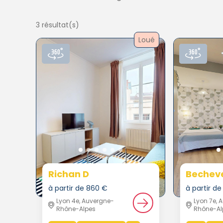
3 résultat(s)
Loué
Richan D
Becheve
à partir de 860 €
à partir d
Lyon 4e, Auvergne-
Lyon 7e, 
Rhône-Alpes
Rhône-Al