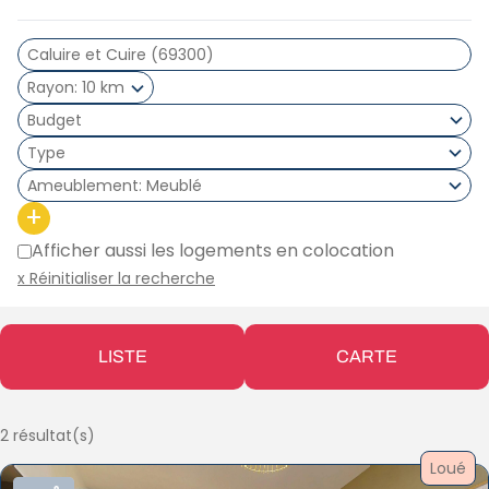
Rayon
10 km
Type
Ameublement
Meublé
+
Afficher aussi les logements en colocation
x Réinitialiser la recherche
LISTE
CARTE
2 résultat(s)
Loué