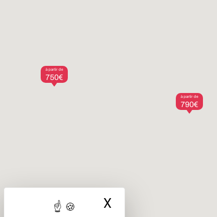
à partir de
750€
à partir de
790€
X
Masquer le ba