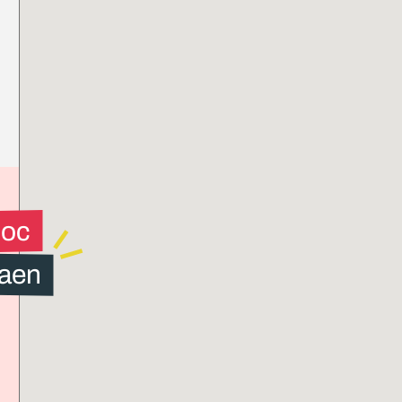
loc
aen