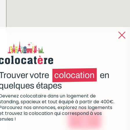
Trouver votre
colocation
en
quelques étapes
Devenez colocataire dans un logement de
standing, spacieux et tout équipé à partir de 400€.
Parcourez nos annonces, explorez nos logements
et trouvez la colocation qui correspond à vos
Colocations :
envies !
0