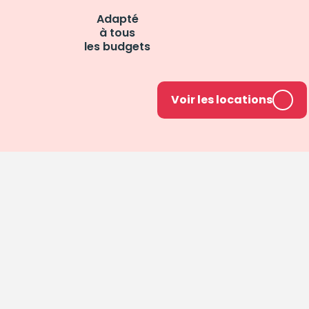
Adapté
à tous
les budgets
Voir les locations