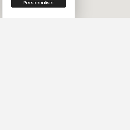
Personnaliser
à partir de
850€
à partir de
610€
à partir de
575€