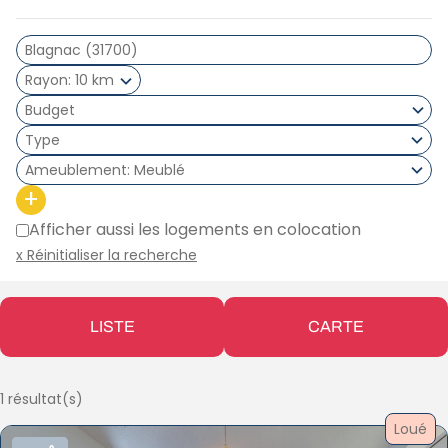
Rayon
10 km
Type
Ameublement
Meublé
+
Afficher aussi les logements en colocation
x Réinitialiser la recherche
LISTE
CARTE
1 résultat(s)
Loué