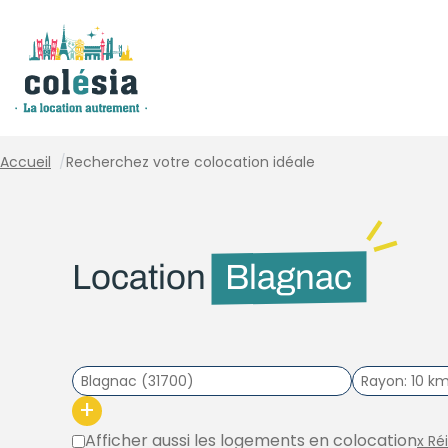
Panneau de gestion des cookies
Accueil
/
Recherchez votre colocation idéale
Location
Blagnac
Rayon
10 k
+
Afficher aussi les logements en colocation
x Ré