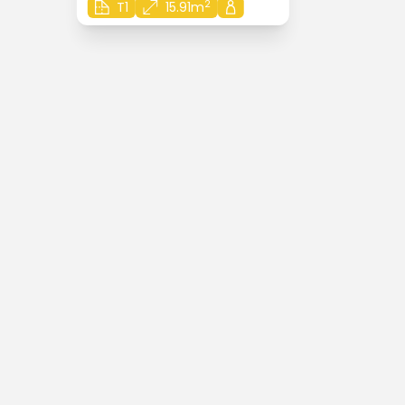
2
T1
15.91m