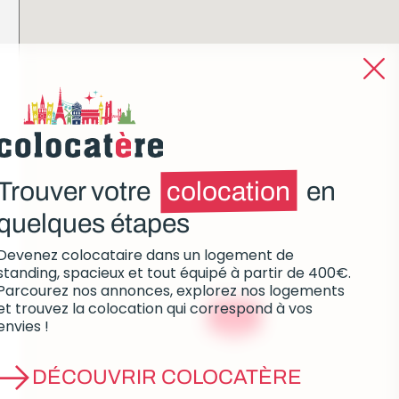
Trouver votre
colocation
en
quelques étapes
Devenez colocataire dans un logement de
standing, spacieux et tout équipé à partir de 400€.
Parcourez nos annonces, explorez nos logements
et trouvez la colocation qui correspond à vos
à partir de
600€
envies !
DÉCOUVRIR COLOCATÈRE