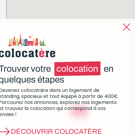
Trouver votre
colocation
en
quelques étapes
Devenez colocataire dans un logement de
standing, spacieux et tout équipé à partir de 400€.
Parcourez nos annonces, explorez nos logements
et trouvez la colocation qui correspond à vos
à partir de
600€
envies !
DÉCOUVRIR COLOCATÈRE