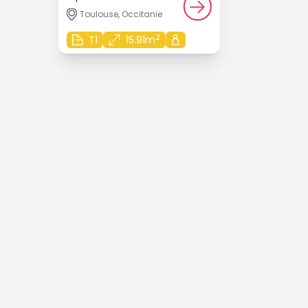
Toulouse, Occitanie
2
T1
15.91m