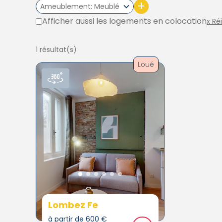
+
Ameublement
Meublé
Afficher aussi les logements en colocation
x Ré
1 résultat(s)
Loué
Lombez Fe
à partir de 600 €