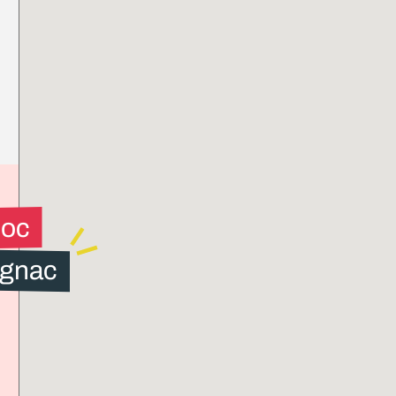
loc
agnac