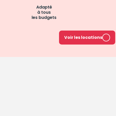
Adapté
à tous
les budgets
Voir les locations