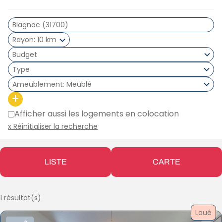
Rayon
10 km
Type
Ameublement
Meublé
+
Afficher aussi les logements en colocation
x Réinitialiser la recherche
LISTE
CARTE
1 résultat(s)
Loué