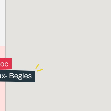
loc
x- Begles