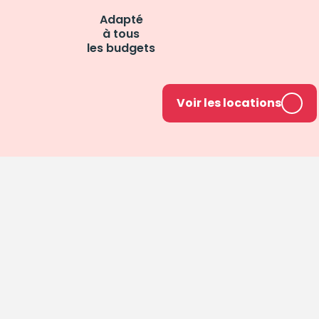
Adapté
à tous
les budgets
Voir les locations