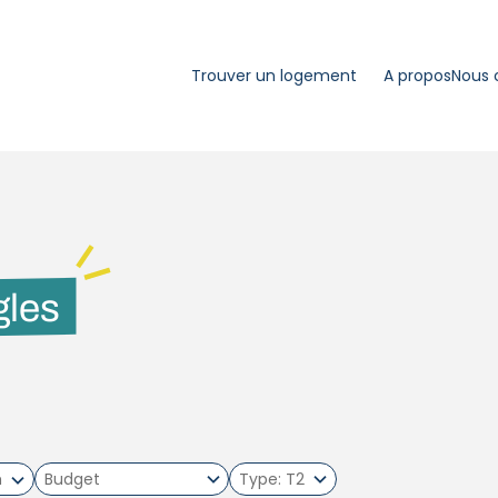
Trouver un logement
A propos
Nous 
gles
m
Type
T2