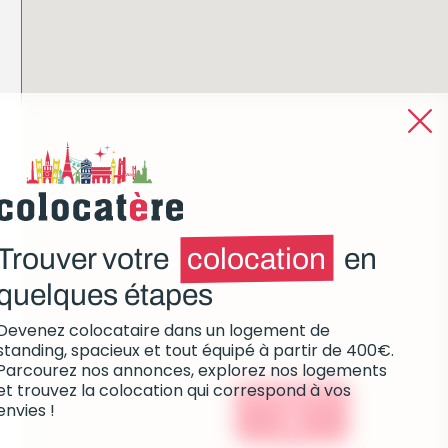
Trouver votre
colocation
en
quelques étapes
Devenez colocataire dans un logement de
standing, spacieux et tout équipé à partir de 400€.
Parcourez nos annonces, explorez nos logements
et trouvez la colocation qui correspond à vos
Colocations :
envies !
0