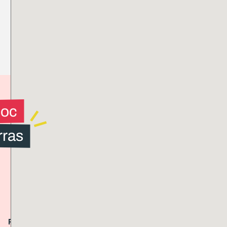
loc
rras
Présence
Logements