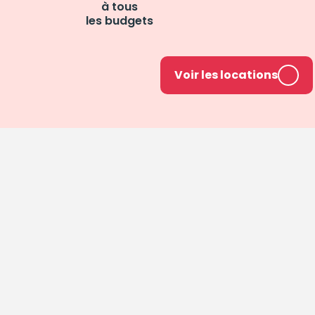
à tous
les budgets
Voir les locations