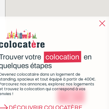
Trouver votre
colocation
en
quelques étapes
Devenez colocataire dans un logement de
standing, spacieux et tout équipé à partir de 400€.
Parcourez nos annonces, explorez nos logements
et trouvez la colocation qui correspond à vos
Colocations :
envies !
0
DÉCOUVRIR COLOCATÈRE