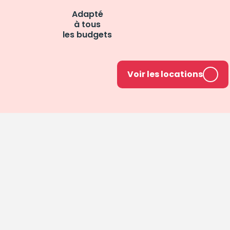
Adapté
à tous
les budgets
Voir les locations