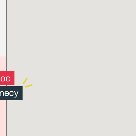
loc
necy