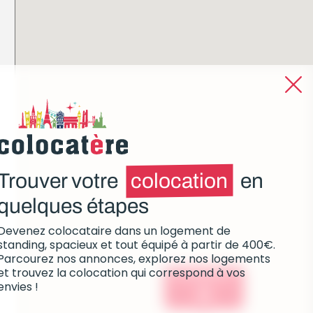
Trouver votre
colocation
en
quelques étapes
Devenez colocataire dans un logement de
standing, spacieux et tout équipé à partir de 400€.
Parcourez nos annonces, explorez nos logements
et trouvez la colocation qui correspond à vos
Colocations :
envies !
0