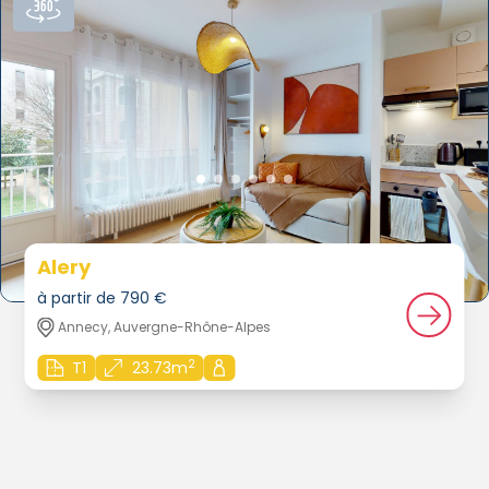
Alery
à partir de 790 €
Annecy, Auvergne-Rhône-Alpes
2
T1
23.73m