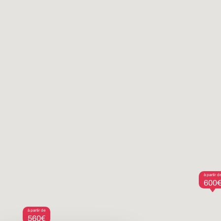
à partir d
600
à partir de
560€