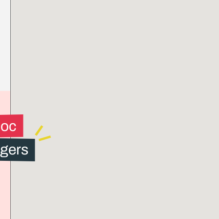
loc
gers