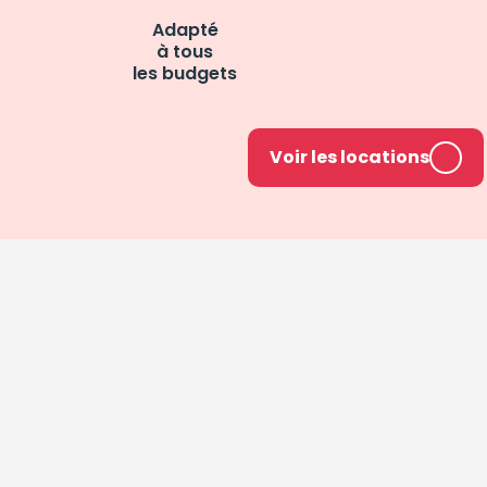
Adapté
à tous
les budgets
Voir les locations