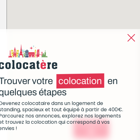
Trouver votre
colocation
en
quelques étapes
Devenez colocataire dans un logement de
standing, spacieux et tout équipé à partir de 400€.
Parcourez nos annonces, explorez nos logements
et trouvez la colocation qui correspond à vos
Colocations :
envies !
0