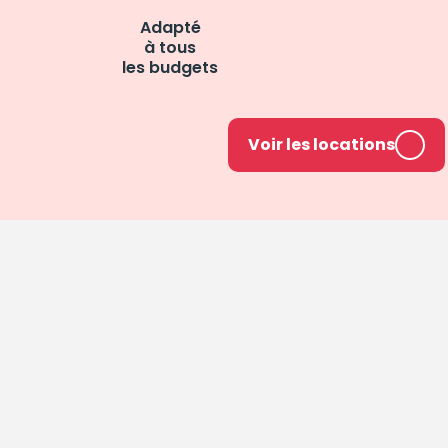
Adapté
à tous
les budgets
Voir les locations