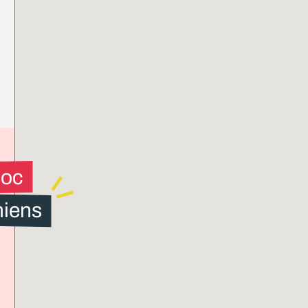
loc
iens