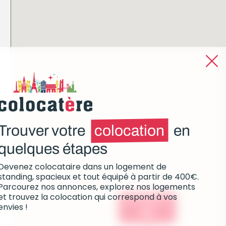
Trouver votre
colocation
en
quelques étapes
Devenez colocataire dans un logement de
standing, spacieux et tout équipé à partir de 400€.
Parcourez nos annonces, explorez nos logements
et trouvez la colocation qui correspond à vos
Colocations :
envies !
0