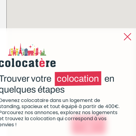
Trouver votre
colocation
en
quelques étapes
Devenez colocataire dans un logement de
standing, spacieux et tout équipé à partir de 400€.
Parcourez nos annonces, explorez nos logements
et trouvez la colocation qui correspond à vos
Colocations :
envies !
0