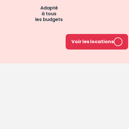
Adapté
à tous
les budgets
Voir les locations