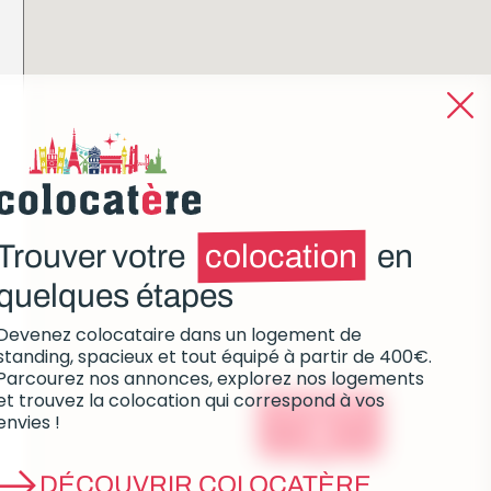
Trouver votre
colocation
en
quelques étapes
Devenez colocataire dans un logement de
standing, spacieux et tout équipé à partir de 400€.
Parcourez nos annonces, explorez nos logements
et trouvez la colocation qui correspond à vos
Colocations :
envies !
0
DÉCOUVRIR COLOCATÈRE