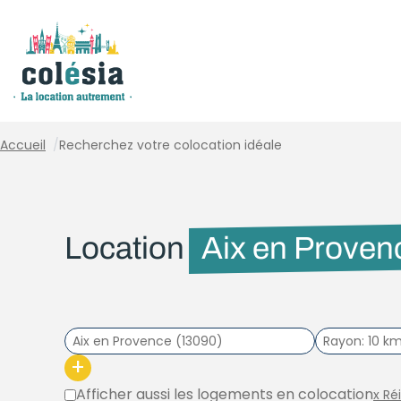
Panneau de gestion des cookies
Accueil
/
Recherchez votre colocation idéale
Location
Aix en Proven
Rayon
10 k
+
Afficher aussi les logements en colocation
x Ré