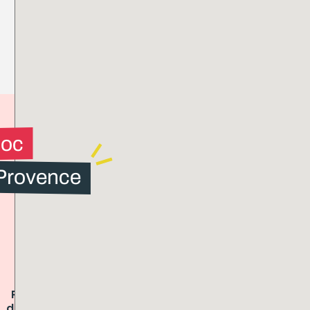
loc
 Provence
Présence
Logements
dans toute
équipés